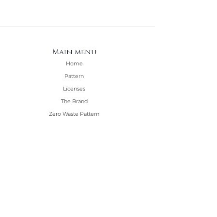
Main menu
Home
Pattern
Licenses
The Brand
Zero Waste Pattern
Tutorials
Portfolio
Contact
Informations
General Terms and Conditions of Sale
General terms and conditions of use