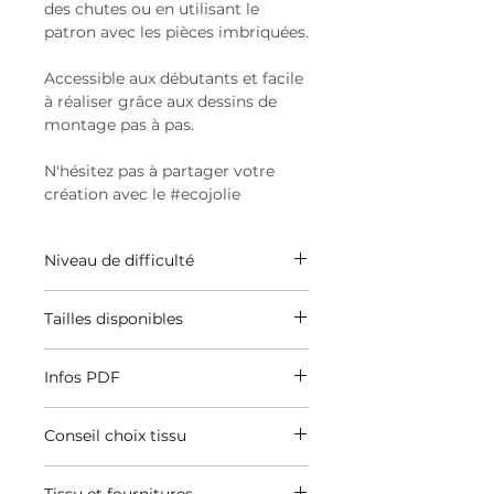
des chutes ou en utilisant le
patron avec les pièces imbriquées.
Accessible aux débutants et facile
à réaliser grâce aux dessins de
montage pas à pas.
N'hésitez pas à partager votre
création avec le #ecojolie
Niveau de difficulté
Niveau débutant
Tailles disponibles
Personne qui sait :
Taille unique : tour de tête
Maitriser une machine à
Infos PDF
environ 55 cm
coudre et qui a déjà une
expérience en couture.
Le fichier numérique contient
:
Conseil choix tissu
Tracer un Patron à l’aide d’un
Un guide de traçage du patron
schéma taille réduite côté.
sous forme de schéma taille
Toile de coton, lin, viscose...
Lire des schémas de montage.
réduite côté (mesures en cm)
Tissu et fournitures