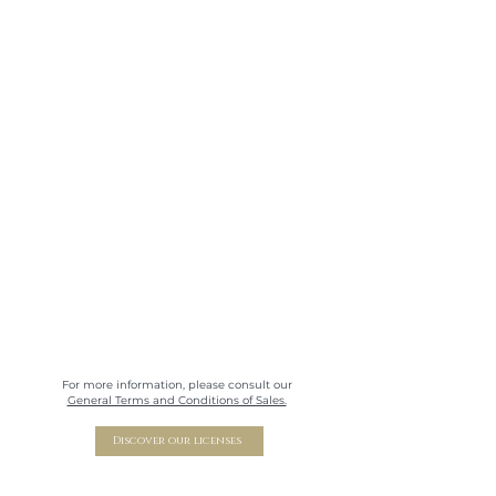
remerciement ainsi que par
effaçable.
mail. Le lien est valable 30
jours. N’oubliez pas
d’enregistrer le fichier sur
votre ordinateur. (Si vous
n’avez pas reçu le mail, pensez
à consulter vos mails
indésirables).
For more information, please consult our
General Terms and Conditions of Sales.
Discover our licenses